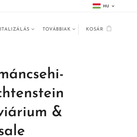
HU
ITALIZÁLÁS
TOVÁBBIAK
KOSÁR
máncsehi-
chtenstein
viárium &
sale